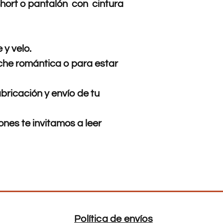
hort o pantalón con cintura
S
92-9
M
98-1
 y velo.
L
102-
che romántica o para estar
106
XL
108-
bricación y envío de tu
112
XXL
115-
nes te invitamos a leer
120
Política de envíos