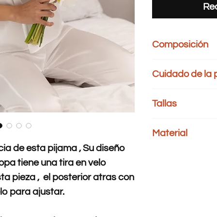
Rea
Composición
95 % POLIESTER 5 
Cuidado de la
Lavar por separa
Tallas
color.
Temperatura máxi
Busto:
rodea el cuerp
Prohibido utilizar c
Material
justo debajo de la axil
No usar secadora
Cintura:
mide alrededo
No retorcer.
cia de esta pijama , Su diseño
seda mate y velo
Cadera:
rodea el cue
No dejar en remoj
copa tiene una tira en velo
cadera
Planchado: Temper
trapo encima de a
a pieza , el posterior atras con
Tallas
Bust
lo para ajustar.
XS
86-8