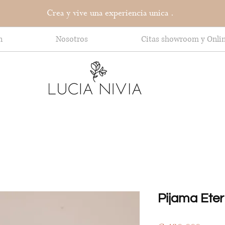
Crea y vive una experiencia unica .
n
Nosotros
Citas showroom y Onli
Pijama Eter