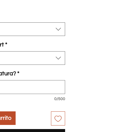
o
rt
*
tatura?
*
0/500
rrito