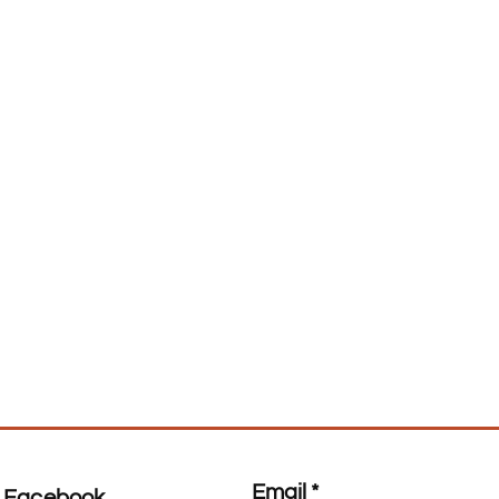
6cm
68-70cm
94-98cm
00cm
73-77cm
100-
104cm
82-85cm
106-
cm
110cm
90-95cm
114-
cm
120cm
105-
124-
cm
108cm
128cm
Email
Facebook