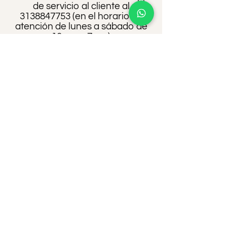
de servicio al cliente al
3138847753
(en el horario de
atención de lunes a sábado de
10 am a 7pm )
Por la página web a través de la
sesión contáctanos donde
puedes diligenciar el formulario.
Enviar un correo a
lucianivia20@gmail.com
Una vez hayas solicitado el
cambio de tu producto para la
devolución recibirás una
respuesta entre 1 a 4 días
hábiles sobre tu caso y que
solución tendríamos. Si se
procede al cambio después de
haber revisado tu producto
físico durara entre 5 a 8 días
hábiles siguientes la fabricación
de nueva de este. Si se tiene en