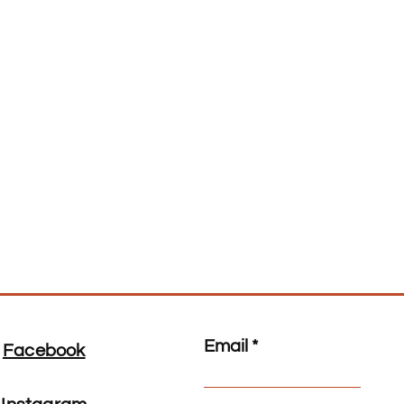
cm
110cm
90-95cm
114-
cm
120cm
105-
124-
cm
108cm
128cm
Email
Facebook