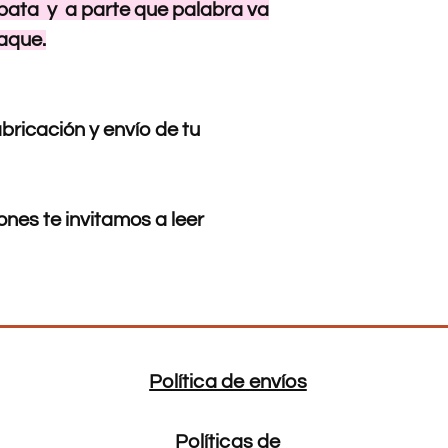
 bata y a parte que palabra va
106
aque.
XL
108-
112
XXL
115-
bricación y envío de tu
120
nes te invitamos a leer
Política de envíos
Políticas de