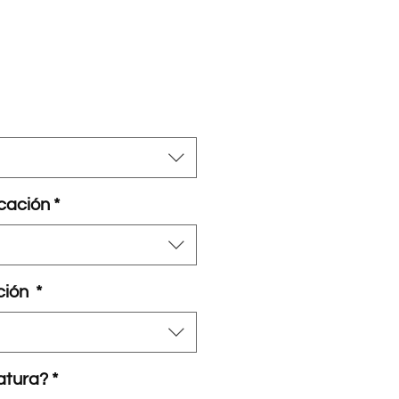
o
cación
*
ción
*
tatura?
*