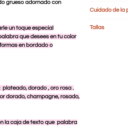
rado grueso adornado con
95 % POLIESTER 5 
Cuidado de la
Lavar por separad
Tallas
le un toque especial
color.
Temperatura máxi
palabra que desees en tu color
Busto:
rodea el cuerp
Prohibido utilizar c
 formas en bordado o
justo debajo de la axil
No usar secadora
Cintura:
mide alrededo
No retorcer.
Cadera:
rodea el cue
No dejar en remoj
cadera
Planchado: Temper
trapo encima de a
Tallas
Bust
XS
86-8
plateado, dorado , oro rosa .
or dorado, champagne, rosado,
S
92-9
M
98-1
n la caja de texto que palabra
L
102-