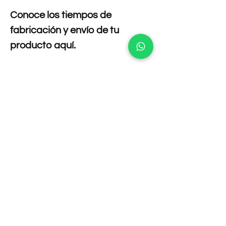
Conoce los tiempos de
fabricación y envío de tu
producto aquí.
Para cambios y devoluciones
te invitamos a leer nuestras
políticas aquí.
Composición
95 % POLIESTER 5 % DE ELASTANO
Cuidado de la prenda
Lavar por separado no mezclar con
Tallas
prendas de otro color.
Limpieza: Sólo lavado a mano.
Busto:
rodea el cuerpo por la zona de más
Temperatura de lavado 30°C.