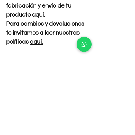
fabricación y envío de tu
producto
aquí.
Para cambios y devoluciones
te invitamos a leer nuestras
políticas
aquí.
Composición
95 % POLIESTER 5 % DE ELASTANO
Cuidado de la prenda
Lavar por separado no mezclar con
Tallas
prendas de otro color.
Temperatura máxima de lavado 30 °c.
Busto:
rodea el cuerpo por la zona de más
Prohibido utilizar cloro.
volumen, justo debajo de la axila.
No usar secadora.
Cintura:
mide alrededor de la línea de la
No retorcer.