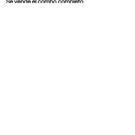
Se vende el combo completo
( champagne y copa ) por
unidad para completar cada
regalo.
Conoce los tiempos de
fabricación y envío de tu
producto
aquí.
Para cambios y devoluciones
te invitamos a leer nuestras
políticas
aquí.
Política de envíos