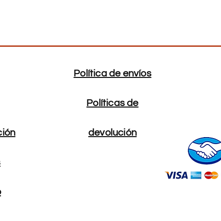
M
98-1
L
102-
106
Política de envíos
XL
108-
112
Políticas de
XXL
115-
120
ción
devolución
s
o