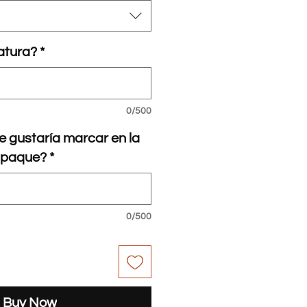
tatura?
*
0/500
e gustaría marcar en la
empaque?
*
0/500
Buy Now