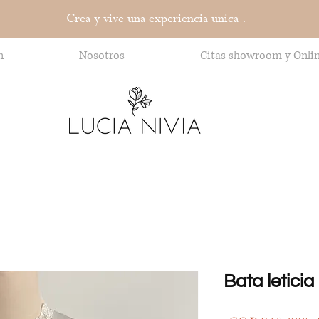
Crea y vive una experiencia unica .
n
Nosotros
Citas showroom y Onli
Bata leticia