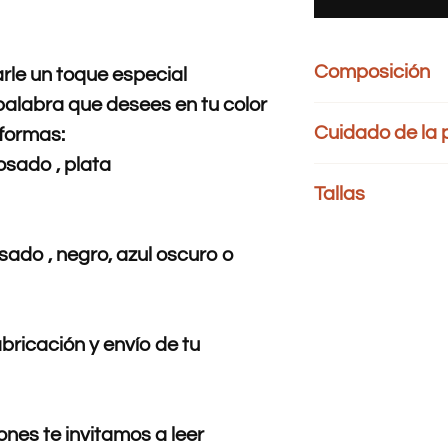
Composición
le un toque especial
palabra que desees en tu color
95 % POLIESTER 5 
Cuidado de la
 formas:
osado , plata
Lavar por separad
Tallas
color.
Limpieza: Sólo la
Busto:
rodea el cuerp
Temperatura de l
ado , negro, azul oscuro o
justo debajo de la axil
Secado: Exposición
Cintura:
mide alrededo
No cepillar, restre
Cadera:
rodea el cue
No secar a máqui
cadera
Planchado: Temper
trapo encima de a
bricación y envío de tu
Tallas
Bust
No usar cloro.
XS
86-8
nes te invitamos a leer
S
92-9