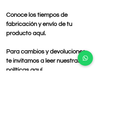
Conoce los tiempos de
fabricación y envío de tu
producto aquí.
Para cambios y devoluciones
te invitamos a leer nuestras
políticas aquí.
Composición
95 % POLIESTER 5 % DE ELASTANO
Cuidado de la prenda
Lavar por separado no mezclar con
Tallas
prendas de otro color.
Temperatura máxima de lavado 30 °c.